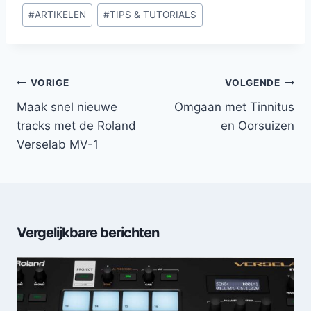
Bericht
#
ARTIKELEN
#
TIPS & TUTORIALS
tags:
Bericht
VORIGE
VOLGENDE
navigatie
Maak snel nieuwe
Omgaan met Tinnitus
tracks met de Roland
en Oorsuizen
Verselab MV-1
Vergelijkbare berichten